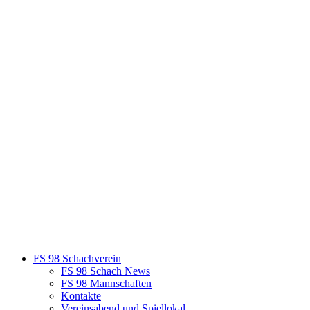
FS 98 Schachverein
FS 98 Schach News
FS 98 Mannschaften
Kontakte
Vereinsabend und Spiellokal