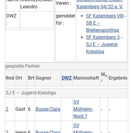
Verein :
:
Leandro
Katernberg 04/32 e. V.
DWZ
gemeldet
SF Katernberg VIII
-
:
für :
SB E –
Breitensportliga
SF Katernberg 3
-
SJ E – Jugend-
Kreisliga
gespielte Partien
W
e
Rnd
Ort
Brt
Gegner
DWZ
Mannschaft
Ergebnis
¹
SJ E – Jugend-Kreisliga
SV
2
Gast
6
Busse,Clara
Mülheim-
-
-
Nord 7
SV
2
Heim
6
Busse,Clara
Mülheim-
-
-