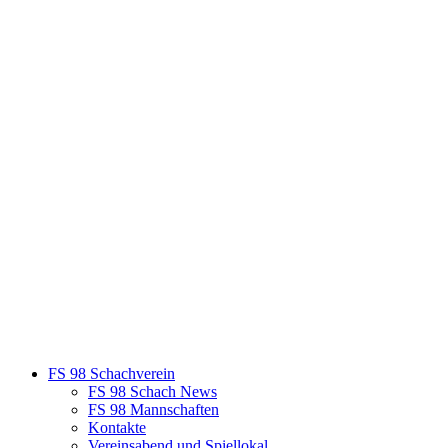
FS 98 Schachverein
FS 98 Schach News
FS 98 Mannschaften
Kontakte
Vereinsabend und Spiellokal