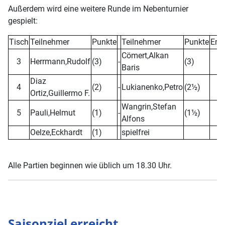
Außerdem wird eine weitere Runde im Nebenturnier
gespielt:
Tisch
Teilnehmer
Punkte
Teilnehmer
Punkte
Erg
Cömert,Alkan
3
Herrmann,Rudolf
(3)
-
(3)
Baris
Diaz
4
(2)
-
Lukianenko,Petro
(2½)
Ortiz,Guillermo F.
Wangrin,Stefan
5
Pauli,Helmut
(1)
-
(1½)
Alfons
Oelze,Eckhardt
(1)
spielfrei
+ 
Alle Partien beginnen wie üblich um 18.30 Uhr.
Saisonziel erreicht