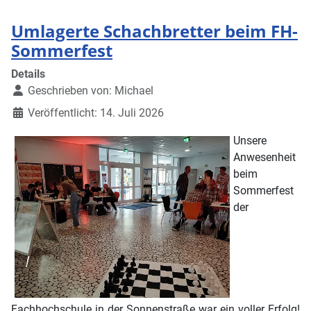
Umlagerte Schachbretter beim FH-
Sommerfest
Details
Geschrieben von:
Michael
Veröffentlicht: 14. Juli 2026
Unsere
Anwesenheit
beim
Sommerfest
der
Fachhochschule in der Sonnenstraße war ein voller Erfolg!